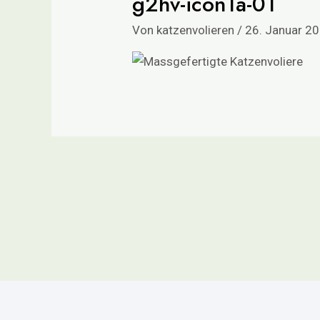
g2hv-icon1a-01
Von
katzenvolieren
/
26. Januar 2