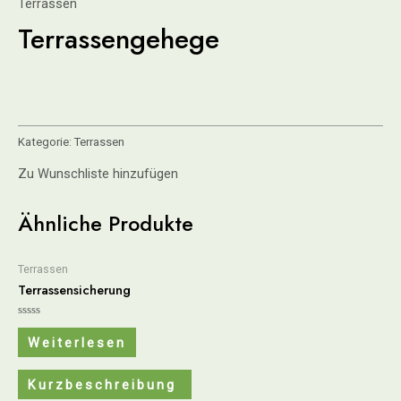
Terrassen
Terrassengehege
Kategorie:
Terrassen
Zu Wunschliste hinzufügen
Ähnliche Produkte
Terrassen
Terrassensicherung
Bewertet
mit
Weiterlesen
0
von
5
Kurzbeschreibung